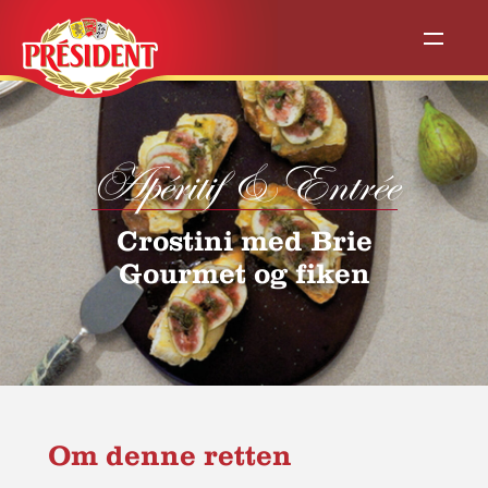
Apéritif & Entrée
Crostini med Brie
Gourmet og fiken
Om denne retten