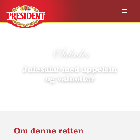
Salades
Julesalat med appelsin
og valnøtter
Om denne retten