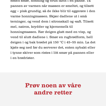
Smelt smør, honning og brun farin i en panne. Ta
pannen av varmen når massen er smeltet, og tilsett
egg – pisk grundig, så de ikke blir til eggerøre i den
varme honningmassen. Skjær dadlene ut i små
terninger, og vend dem i sitronskall og -saft. Tilsett
mel, natron, krydder og kjernemelk til
honningmassen. Rør deigen glatt med en visp, og
vend til slutt dadlene i. Smør en rugbrødform, hell
deigen i og bak brødet på 150 °C i 45–55 min. La det
kjøle seg ned før du serverer det, enten nybakt eller
i tynne skiver som ristes i litt smør på pannen eller
i en brødrister.
Prøv noen av våre
andre retter