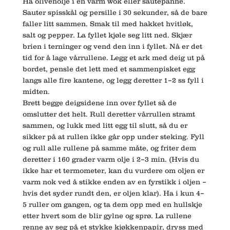
Ha olivenolje i en varm wok eller sautépanne.
Sauter spisskål og persille i 30 sekunder, så de bare
faller litt sammen. Smak til med hakket hvitløk,
salt og pepper. La fyllet kjøle seg litt ned. Skjær
brien i terninger og vend den inn i fyllet. Nå er det
tid for å lage vårrullene. Legg et ark med deig ut på
bordet, pensle det lett med et sammenpisket egg
langs alle fire kantene, og legg deretter 1–2 ss fyll i
midten.
Brett begge deigsidene inn over fyllet så de
omslutter det helt. Rull deretter vårrullen stramt
sammen, og lukk med litt egg til slutt, så du er
sikker på at rullen ikke går opp under steking. Fyll
og rull alle rullene på samme måte, og friter dem
deretter i 160 grader varm olje i 2–3 min. (Hvis du
ikke har et termometer, kan du vurdere om oljen er
varm nok ved å stikke enden av en fyrstikk i oljen –
hvis det syder rundt den, er oljen klar). Ha i kun 4–
5 ruller om gangen, og ta dem opp med en hullskje
etter hvert som de blir gylne og sprø. La rullene
renne av seg på et stykke kjøkkenpapir, dryss med