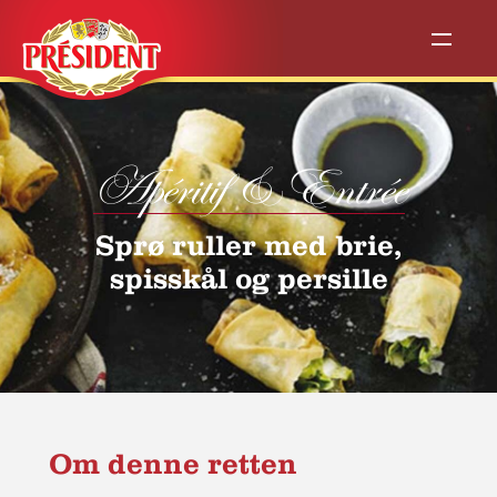
Apéritif & Entrée
Sprø ruller med brie,
spisskål og persille
Om denne retten