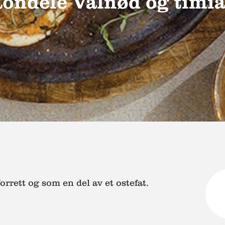
ondelé Valnød og timi
rrett og som en del av et ostefat.