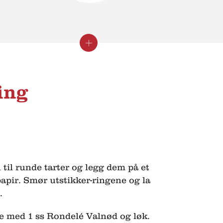
Lukk
Se
informasjon
informasjon
ing
 til runde tarter og legg dem på et
apir. Smør utstikker-ringene og la
.
e med 1 ss Rondelé Valnød og løk.