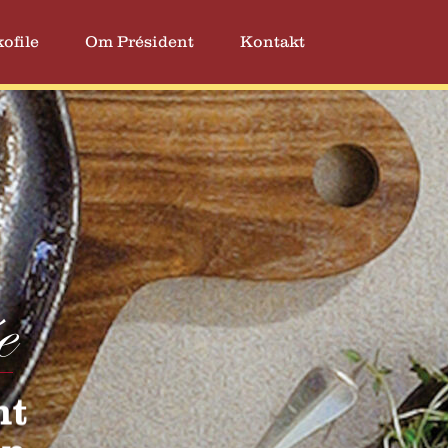
ofile
Om Président
Kontakt
e
nt