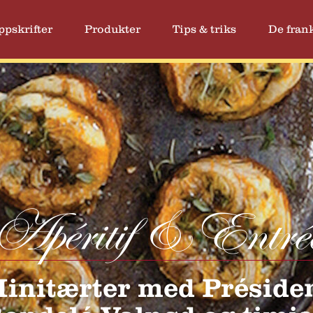
ppskrifter
Produkter
Tips & triks
De frank
Apéritif & Entré
initærter med Préside