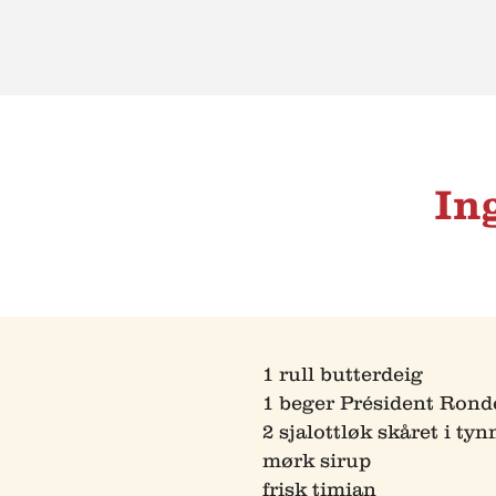
In
1 rull butterdeig
1 beger Président Rond
2 sjalottløk skåret i tyn
mørk sirup
frisk timian