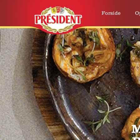
Forside
O
M