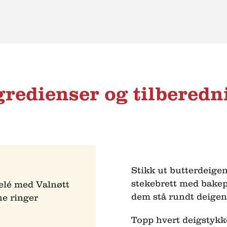
gredienser og tilberedn
Stikk ut butterdeigen
stekebrett med bakep
elé med Valnøtt
dem stå rundt deigen
ne ringer
Topp hvert deigstykk