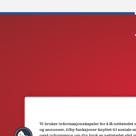
Vi bruker informasjonskapsler for å få nettstedet v
og annonser, tilby funksjoner knyttet til sosiale m
også informasjon om din bruk av nettstedet vårt m