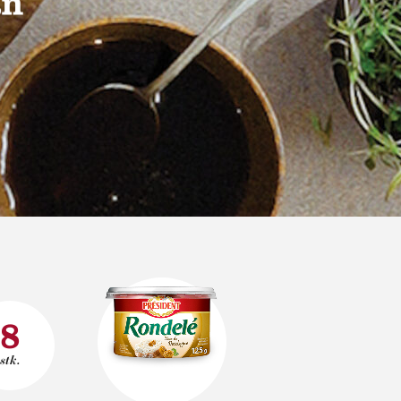
an
8
stk.